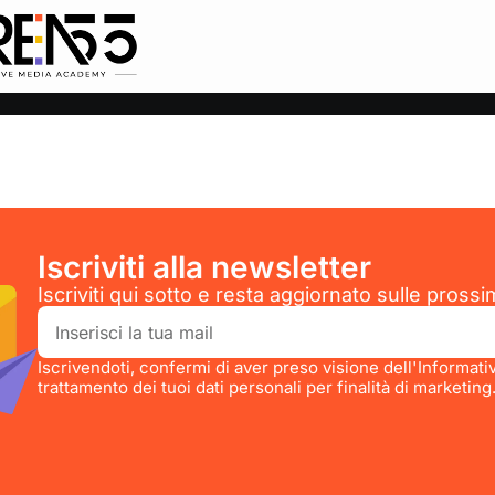
Iscriviti alla newsletter
Iscriviti qui sotto e resta aggiornato sulle prossi
Iscrivendoti, confermi di aver preso visione dell'Informati
trattamento dei tuoi dati personali per finalità di marketing