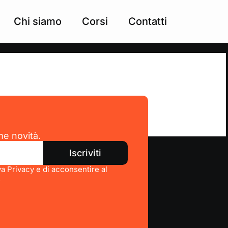
Chi siamo
Corsi
Contatti
me novità.
Iscriviti
va Privacy e di acconsentire al
.